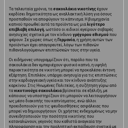
Τα τελευταία χρόνια, τα
σακουλάκια νικοτίνης
έχουν
κερδίσει δημοτικότητα ως εναλλακτική λύση για όσους
προσπαθούν να αποφύγουν το κάπνισμα. Η βιομηχανία
καπνού προωθεί αυτά τα προϊόντα ως μια
λιγότερο
επιβλαβή επιλογή
, ωστόσο οι ειδικοί εγείρουν σοβαρές
ανησυχίες σχετικά με τον κίνδυνο
γρήγορου εθισμού
που
φέρουν. Σε χώρες όπως η
Γερμανία
, η χρήση αυτών των
προϊόντων έχει απαγορευτεί, λόγω των πιθανών
πιθανολογούμενων επιπτώσεών τους στην υγεία.
Οι ειδήμονες υπογραμμίζουν ότι, παρόλο που τα
σακουλάκια δεν εμπεριέχουν φυσικό καπνό, η υψηλή
περιεκτικότητα σε νικοτίνη μπορεί να προκαλέσει έντονη
εξάρτηση. Επιπλέον, υπάρχει ανησυχία για τις επιπτώσεις
στην καρδιαγγειακή υγεία και τον κίνδυνο ανάπτυξης
καρκίνου. Στις Ηνωμένες Πολιτείες, η συζήτηση γύρω από
τα
νικοτινούχα σακουλάκια
βρίσκεται σε εξέλιξη, με
κάποιους να υποστηρίζουν ότι μπορούν να λειτουργήσουν
ως μέσο διακοπής του καπνίσματος, ενώ άλλοι
προειδοποιούν για τις ψευδαισθήσεις ασφάλειας που
μπορεί να δημιουργήσουν. Οι χρήστες ενδεχομένως να μην
συνειδητοποιούν την ποσότητα νικοτίνης που
καταναλώνουν, γεγονός που καθιστά αναγκαία την
πληροφόρηση και την προληπτική εκπαίδευση σχετικά με