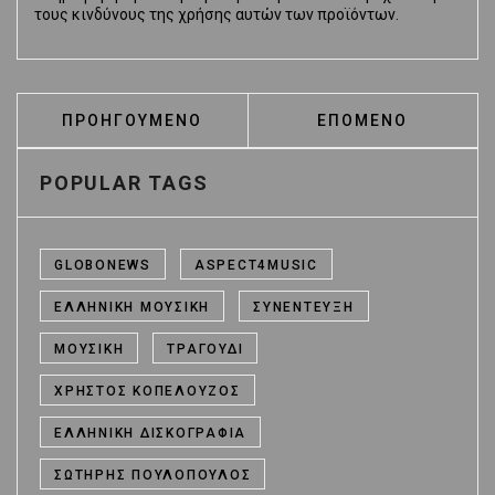
τους κινδύνους της χρήσης αυτών των προϊόντων.
ΠΡΟΗΓΟΎΜΕΝΟ ΆΡΘΡΟ: ΑΝΗΣΥΧΊΑ ΓΙΑ ΤΗΝ ΔΡ
ΕΠΌΜΕΝΟ ΆΡΘΡΟ: Τ
ΠΡΟΗΓΟΎΜΕΝΟ
ΕΠΌΜΕΝΟ
POPULAR TAGS
GLOBONEWS
ASPECT4MUSIC
ΕΛΛΗΝΙΚΉ ΜΟΥΣΙΚΉ
ΣΥΝΈΝΤΕΥΞΗ
ΜΟΥΣΙΚΉ
ΤΡΑΓΟΎΔΙ
ΧΡΉΣΤΟΣ ΚΟΠΕΛΟΎΖΟΣ
ΕΛΛΗΝΙΚΉ ΔΙΣΚΟΓΡΑΦΊΑ
ΣΩΤΉΡΗΣ ΠΟΥΛΌΠΟΥΛΟΣ