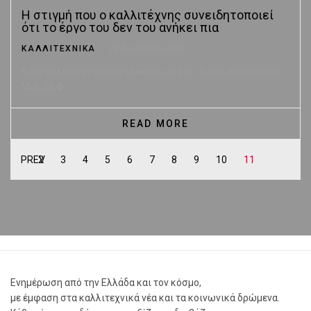
Η στιγμή που ο καλλιτέχνης συνειδητοποιεί
ότι το έργο του δεν του ανήκει πια
ΚΑΛΛΙΤΕΧΝΙΚΑ
09 Αυγούστου 2026
Κάθε καλλιτεχνικό έργο ξεκινά ως κάτι βαθιά προσωπικό.
Μια ιδέ�...
READ MORE
PREV
2
3
4
5
6
7
8
9
10
11
Ενημέρωση από την Ελλάδα και τον κόσμο,
με έμφαση στα καλλιτεχνικά νέα και τα κοινωνικά δρώμενα.