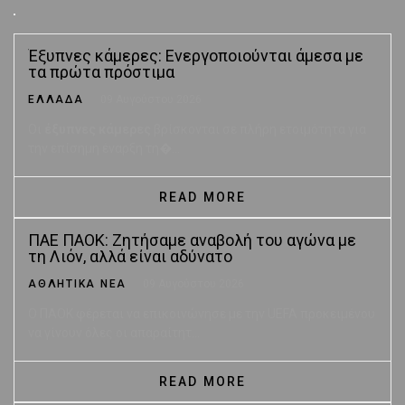
Έξυπνες κάμερες: Ενεργοποιούνται άμεσα με
τα πρώτα πρόστιμα
ΕΛΛΑΔΑ
09 Αυγούστου 2026
Οι
έξυπνες κάμερες
βρίσκονται σε πλήρη ετοιμότητα για
την επίσημη έναρξη τη�...
READ MORE
ΠΑΕ ΠΑΟΚ: Ζητήσαμε αναβολή του αγώνα με
τη Λιόν, αλλά είναι αδύνατο
ΑΘΛΗΤΙΚΑ ΝΕΑ
09 Αυγούστου 2026
Ο ΠΑΟΚ φέρεται να επικοινώνησε με την UEFA προκειμένου
να γίνουν όλες οι απαραίτητ...
READ MORE