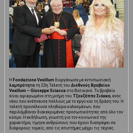
Η
Fondazione Vexillum
διοργάνωσε με εντυπωσιακή
λαμπρότητα
τη 23η Τελετή του
Διεθνούς Βραβείου
Vexillum – Giuseppe Sciacca
στο Βατικανό. Το βραβείο
είναι αφιερωμένο στη μνήμη του
Τζουζέππε Σιάκκα
, ενός
νέου που ενέπνευσε πολλούς με το έργο και τη δράση του. Η
τελετή προσέλκυσε πληθώρα καλεσμένων, που
περιλάμβαναν διακεκριμένες προσωπικότητες από όλο τον
κόσμο. Η εκδήλωση, γνωστή για τον κοινωνικό της
χαρακτήρα, τίμησε ανθρώπους που έχουν διαπρέψει σε
διάφορους τομείς, από τις επιστήμες μέχρι τις τέχνες.