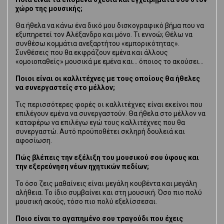
χώρο της μουσικής;
Θα ήθελα να κάνω ένα δικό μου δισκογραφικό βήμα που να
εξυπηρετεί τον Αλέξανδρο και μόνο. Τι εννοώ; Θέλω να
συνθέσω κομμάτια ανεξαρτήτου «εμπορικότητας».
Συνθέσεις που θα εκφράζουν εμένα και άλλους
«ομοιοπαθείς» μουσικά με εμένα και… όποιος το ακούσει…
Ποιοι είναι οι καλλιτέχνες με τους οποίους θα ήθελες
να συνεργαστείς στο μέλλον;
Τις περισσότερες φορές οι καλλιτέχνες είναι εκείνοι που
επιλέγουν εμένα να συνεργαστούν. Θα ήθελα στο μέλλον να
καταφέρω να επιλέγω εγώ τους καλλιτέχνες που θα
συνεργαστώ. Αυτό προϋποθέτει σκληρή δουλειά και
αφοσίωση.
Πώς βλέπεις την εξέλιξη του μουσικού σου ύφους και
την εξερεύνηση νέων ηχητικών πεδίων;
Το όσο ζεις μαθαίνεις είναι μεγάλη κουβέντα και μεγάλη
αλήθεια. Το ίδιο συμβαίνει και στη μουσική. Όσο πιο πολύ
μουσική ακούς, τόσο πιο πολύ εξελίσσεσαι.
Ποιο είναι το αγαπημένο σου τραγούδι που έχεις