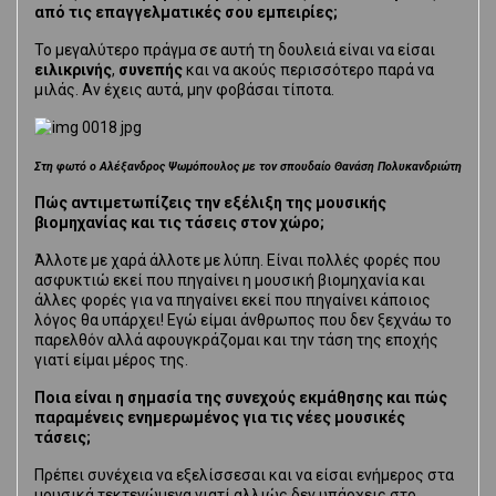
από τις επαγγελματικές σου εμπειρίες;
Το μεγαλύτερο πράγμα σε αυτή τη δουλειά είναι να είσαι
ειλικρινής
,
συνεπής
και να ακούς περισσότερο παρά να
μιλάς. Αν έχεις αυτά, μην φοβάσαι τίποτα.
Στη φωτό ο Αλέξανδρος Ψωμόπουλος με τον σπουδαίο Θανάση Πολυκανδριώτη
Πώς αντιμετωπίζεις την εξέλιξη της μουσικής
βιομηχανίας και τις τάσεις στον χώρο;
Άλλοτε με χαρά άλλοτε με λύπη. Είναι πολλές φορές που
ασφυκτιώ εκεί που πηγαίνει η μουσική βιομηχανία και
άλλες φορές για να πηγαίνει εκεί που πηγαίνει κάποιος
λόγος θα υπάρχει! Εγώ είμαι άνθρωπος που δεν ξεχνάω το
παρελθόν αλλά αφουγκράζομαι και την τάση της εποχής
γιατί είμαι μέρος της.
Ποια είναι η σημασία της συνεχούς εκμάθησης και πώς
παραμένεις ενημερωμένος για τις νέες μουσικές
τάσεις;
Πρέπει συνέχεια να εξελίσσεσαι και να είσαι ενήμερος στα
μουσικά τεκτενώμενα γιατί αλλιώς δεν υπάρχεις στο