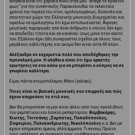
αλήθεια είναι ότι χάρηκα πολύ όταν μου "άναψε το πράσινο
φως" για την συνέντευξη. Παρακολουθώ τα τελευταία
χρόνια την πορεία του στον, ομολογουμένως, δύσκολο και
απαιτητικό χώρο της Ελληνικής μουσικής βιομηχανίας και
οφείλω να ομολογήσω ότι έχω εντυπωσιαστεί. Άψογες
μουσικές παραγωγές από έναν άνθρωπο ο οποίος δεν έχει
να αποδείξει τίποτα και σε κανέναν, ίσως μόνο στον εαυτό
του. Εξάλλου έχει ήδη συνεργαστεί σχεδόν με όλους τους
μεγάλους καλλιτέχνες και ακόμα δεν είναι ούτε 40 ετών...
Αλέξανδρε σε ευχαριστώ πολύ που αποδέχθηκες την
πρόσκλησή μου. Η αλήθεια είναι ότι έχω αρκετές
ερωτήσεις να σου κάνω για να μπορέσει ο κόσμος να σε
γνωρίσει καλύτερα.
Είμαι πάντα ετοιμοπόλεμος Μάνο (γελάει)...
Ποιες είναι οι βασικές μουσικές σου επιρροές και πώς
έχουν επηρεάσει το στιλ σου;
Δεν θα μπορούσαν να μην είναι άλλοι από τους ογκόλιθους
του ρεμπέτικου και λαϊκού ρεπερτορίου.
Βαμβακάρης,
Χιωτης, Τσιτσάνης ,Ζαμπετας, Παπαδόπουλος,
Ζαφειρίου, Πολυκανδριωτης, Νικολόπουλος
κ.α. Δεν με
έχουν επηρεάσει άμεσα, αλλά έμμεσα. Τι εννοώ; Πρώτα
τους μελέτησα, εν συνεχεία τους μιμήθηκα και έπειτα