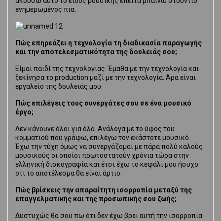
ακούσω αυτό το είδος μουσικής έπειτα μπαίνω στούντιο
ενημερωμένος πια.
Πώς επηρεάζει η τεχνολογία τη διαδικασία παραγωγής
και την αποτελεσματικότητα της δουλειάς σου;
Είμαι παιδί της τεχνολογίας. Έμαθα με την τεχνολογία και
ξεκίνησα το production μαζί με την τεχνολογία. Άρα είναι
εργαλείο της δουλειάς μου.
Πώς επιλέγεις τους συνεργάτες σου σε ένα μουσικό
έργο;
Δεν κάνουνε όλοι για όλα. Ανάλογα με το ύφος του
κομματιού που γράφω, επιλέγω τον εκάστοτε μουσικό.
Έχω την τύχη όμως να συνεργάζομαι με πάρα πολύ καλούς
μουσικούς οι οποίοι πρωτοστατούν χρόνια τώρα στην
ελληνική δισκογραφία και έτσι έχω το κεφάλι μου ήσυχο
οτι το αποτέλεσμα θα είναι άρτιο.
Πώς βρίσκεις την απαραίτητη ισορροπία μεταξύ της
επαγγελματικής και της προσωπικής σου ζωής;
Δυστυχώς θα σου πω ότι δεν έχω βρει αυτή την ισορροπία