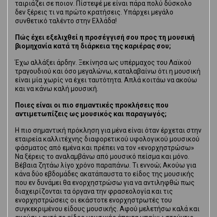
ταιριάζει σε ποιον. Πίστεψέ με είναι πάρα πολύ δύσκολο
δεν ξέρεις τι να πρώτο κρατήσεις. Υπάρχει μεγάλο
συνθετικό ταλέντο στην Ελλάδα!
Πώς έχει εξελιχθεί η προσέγγισή σου προς τη μουσική
βιομηχανία κατά τη διάρκεια της καριέρας σου;
Έχω αλλάξει άρδην. Ξεκίνησα ως υπέρμαχος του Λαϊκού
τραγουδιού και όσο μεγαλώνω, καταλαβαίνω ότι η μουσική
είναι μία χωρίς να έχει ταυτότητα. Απλά κοιτάω να ακούω
και να κάνω καλή μουσική.
Ποιες είναι οι πιο σημαντικές προκλήσεις που
αντιμετωπίζεις ως μουσικός και παραγωγός;
Η πιο σημαντική πρόκληση για μένα είναι όταν έρχεται στην
εταιρεία καλλιτέχνης διαφορετικού υφολογικού μουσικού
φάσματος από εμένα και πρέπει να τον «ενορχηστρώσω»
Να ξέρεις το αναλαμβάνω από μουσικό πείσμα και μόνο.
Βέβαια ζητάω λίγο χρόνο παραπάνω. Τι εννοώ; Ακούω για
κάνα δύο εβδομάδες ακατάπαυστα το είδος της μουσικής
που εν δυνάμει θα ενορχηστρώσω για να αντιληφθώ πως
διαχειρίζονται τα όργανα την φρασεολογία και τις
ενορχηστρώσεις οι εκάστοτε ενορχηστρωτές του
συγκεκριμένου είδους μουσικής. Αφού μελετήσω καλά και