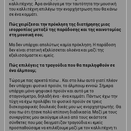
καλλιτέχνης. Άρα ανάλογα με την ταυτότητα την μουσική
του καλλιτέχνη επιλέγω την ενορχήστρωση που θα κάνω
σε ένα κομμάτι.
Πώς χειρίζεσαι την πρόκληση της διατήρησης μιας
ισορροπίας μεταξύ της παράδοσης και της καινοτομίας
στη μουσική σου;
Μα δεν υπάρχει απολύτως καμία πρόκληση. Η παράδοση
δεν είναι στατική εξελίσσεται ολοένα και μαζί της
εξελισσόμαστε κι εμείς.
Πώς επιλέγεις τα τραγούδια που θα περιληφθούν σε
ένα άλμπουμ;
Τώρα με πας αρκετά πίσω… Και στο λέω αυτό γιατί πλέον
δεν υπάρχει φυσικό προϊόν, το άλμπουμ εννοώ. Σήμερα
υπάρχει μόνο ψηφιακό προϊόν και αυτό με το
σταγονόμετρο, δηλαδή ένα - ένα κομμάτι. Πάντως έχω την
τύχη να έχω προλάβει το φυσικό προϊόν σε τρεις
δισκογραφικές δουλειές δικές μου ως ενορχηστρωτής. Θα
σου πω ότι ήτανε πολύ επίπονη διαδικασία. Μαζί με τους
συνεργάτες μου ακούγαμε υλικό από τους εκάστοτε
σύνθετες που μας δειγματιζαν τραγούδια κι εμείς
προσπαθούσαμε να επιλέξουμε μαζί με τον καλλιτέχνη τι