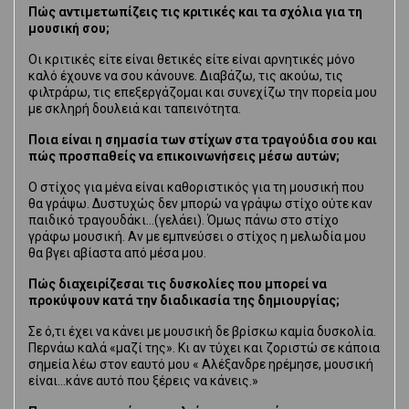
Πώς αντιμετωπίζεις τις κριτικές και τα σχόλια για τη
μουσική σου;
Οι κριτικές είτε είναι θετικές είτε είναι αρνητικές μόνο
καλό έχουνε να σου κάνουνε. Διαβάζω, τις ακούω, τις
φιλτράρω, τις επεξεργάζομαι και συνεχίζω την πορεία μου
με σκληρή δουλειά και ταπεινότητα.
Ποια είναι η σημασία των στίχων στα τραγούδια σου και
πώς προσπαθείς να επικοινωνήσεις μέσω αυτών;
Ο στίχος για μένα είναι καθοριστικός για τη μουσική που
θα γράψω. Δυστυχώς δεν μπορώ να γράψω στίχο ούτε καν
παιδικό τραγουδάκι…(γελάει). Όμως πάνω στο στίχο
γράφω μουσική. Αν με εμπνεύσει ο στίχος η μελωδία μου
θα βγει αβίαστα από μέσα μου.
Πώς διαχειρίζεσαι τις δυσκολίες που μπορεί να
προκύψουν κατά την διαδικασία της δημιουργίας;
Σε ό,τι έχει να κάνει με μουσική δε βρίσκω καμία δυσκολία.
Περνάω καλά «μαζί της». Κι αν τύχει και ζοριστώ σε κάποια
σημεία λέω στον εαυτό μου « Αλέξανδρε ηρέμησε, μουσική
είναι…κάνε αυτό που ξέρεις να κάνεις.»