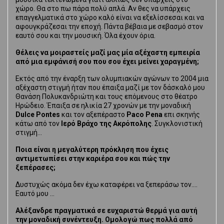
χώρο. Θα στο πω πάρα πολύ απλά. Αν θες να υπάρχεις
επαγγελματικά στο χώρο καλό είναι να εξελίσσεσαι και να
αφουγκράζεσαι την εποχή. Πάντα βέβαια με σεβασμό στον
εαυτό σου και την μουσική. Όλα έχουν όρια.
Θέλεις να μοιραστείς μαζί μας μία αξέχαστη εμπειρία
από μια εμφάνισή σου που σου έχει μείνει χαραγμένη;
Εκτός από την έναρξη των ολυμπιακών αγώνων το 2004 μια
αξέχαστη στιγμή ήταν που έπαιξα μαζί με τον δάσκαλό μου
Θανάση Πολυκανδριώτη και τους επόμενους στο θέατρο
Ηρώδειο. Έπαιξα σε ηλικία 27 χρονών με την μοναδική
Dulce Pontes
και τον αξεπέραστο
Paco Pena
επι σκηνής
κάτω από τον
Ιερό Βράχο της Ακρόπολης
. Συγκλονιστική
στιγμή…
Ποια είναι η μεγαλύτερη πρόκληση που έχεις
αντιμετωπίσει στην καριέρα σου και πώς την
ξεπέρασες;
Δυστυχώς ακόμα δεν έχω καταφέρει να ξεπεράσω τον….
Εαυτό μου …
Αλέξανδρε πραγματικά σε ευχαριστώ θερμά για αυτή
την μοναδική συνέντευξη. Ομολογώ πως πολλά από