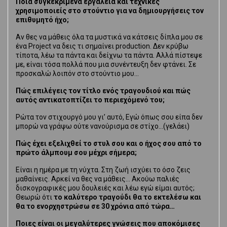
Ποια συγκεκριμένα εργαλεία και τεχνικές
χρησιμοποιείς στο στούντιο για να δημιουργήσεις τον
επιθυμητό ήχο;
Αν θες να μάθεις όλα τα μυστικά να κάτσεις δίπλα μου σε
ένα Project να δεις τι σημαίνει production. Δεν κρύβω
τίποτα, λέω τα πάντα και δείχνω τα πάντα. Αλλά πίστεψε
με, είναι τόσα πολλά που μια συνέντευξη δεν φτάνει. Σε
προσκαλώ λοιπόν στο στούντιο μου…
Πώς επιλέγεις τον τίτλο ενός τραγουδιού και πώς
αυτός αντικατοπτίζει το περιεχόμενό του;
Ρώτα τον στιχουργό μου γι’ αυτό, Εγώ όπως σου είπα δεν
μπορώ να γράψω ούτε νανούρισμα σε στίχο…(γελάει)
Πώς έχει εξελιχθεί το στυλ σου και ο ήχος σου από το
πρώτο άλμπουμ σου μέχρι σήμερα;
Είναι η ημέρα με τη νύχτα. Στη ζωή ισχύει το όσο ζεις
μαθαίνεις. Αρκεί να θες να μάθεις… Ακούω παλιές
δισκογραφικές μου δουλειές και λέω εγώ είμαι αυτός;
Θεωρώ ότι
το καλύτερο τραγούδι θα το εκτελέσω και
θα το ενορχηστρώσω σε 30 χρόνια από τώρα…
Ποιες είναι οι μεγαλύτερες γνώσεις που αποκόμισες