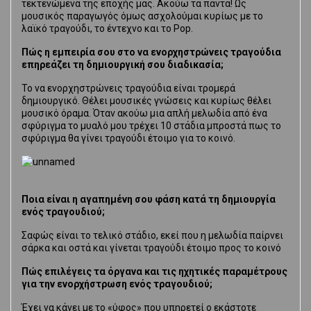
τεκτενώμενα της εποχής μας. Ακούω τα πάντα! Ως
μουσικός παραγωγός όμως ασχολούμαι κυρίως με το
λαϊκό τραγούδι, το έντεχνο και το Pop.
Πώς η εμπειρία σου στο να ενορχηστρώνεις τραγούδια
επηρεάζει τη δημιουργική σου διαδικασία;
Το να ενορχηστρώνεις τραγούδια είναι τρομερά
δημιουργικό. Θέλει μουσικές γνώσεις και κυρίως θέλει
μουσικό όραμα. Όταν ακούω μια απλή μελωδία από ένα
σφύριγμα το μυαλό μου τρέχει 10 στάδια μπροστά πως το
σφύριγμα θα γίνει τραγούδι έτοιμο για το κοινό.
Ποια είναι η αγαπημένη σου φάση κατά τη δημιουργία
ενός τραγουδιού;
Σαφώς είναι το τελικό στάδιο, εκεί που η μελωδία παίρνει
σάρκα και οστά και γίνεται τραγούδι έτοιμο προς το κοινό
Πώς επιλέγεις τα όργανα και τις ηχητικές παραμέτρους
για την ενορχήστρωση ενός τραγουδιού;
Έχει να κάνει με το «ύφος» που υπηρετεί ο εκάστοτε