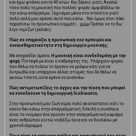
και έχω φτάσει κοντά 40 ετών. Και ξέρεις γιατί; Αγαπώ
τόσο πολύ τη μουσική που πολλές φορές αμφιβάλλω αν
την κάνω επάγγελμα. Ξεχνιέμαι μέσα στο στούντιο γιατί
πολύ απλά μου αρέσει αυτό που κάνω… Ναι όμως έτσι πάει
παραπίσω το προσωπικό κομμάτι… χμμμ Πρέπει να το δω
λίγο νομίζω! (γελάει)
Πώς σε επηρεάζει η προσωπική σου εμπειρία και
συναισθηματικότητα στη δημιουργία μουσικής;
Με επηρεάζει άμεσα.
Η μουσική είναι συνδεδεμένη με την
ψυχή
. Πίστεψέ με είναι ο καθρέφτης της. Υπάρχουν φορές
που θέλω να πιάσω το όργανο να γράψω κάτι για να
λυτρωθώ και υπάρχουν άλλες στιγμές που δε θέλω να
ακούω τίποτα ,ούτε εμένα να αναπνέω
Πώς αντιμετωπίζεις το άγχος και την πίεση που μπορεί
να συνοδεύουν τη δημιουργική διαδικασία;
Στην προσωπική μου ζωή είμαι πολύ ακατάστατος κάτι το
οποίο δεν κάνω στην επαγγελματική. Επειδή η συνέπεια
είναι το νούμερο ένα προσόν στην επαγγελματική καριέρα
ενός ανθρώπου κοιτώ να βάζω όρια και να δουλεύω με
χρονοδιάγραμμα.
Ποια είναι τα επόμενα σχέδια και εγχειρήματά σου στον