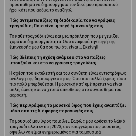
προσπάθησα να δημιουργήσω τον δικό μου προσωπικό
ήχο, κάτι που ακόμα το αναζητώ.
Πώς αντιμετωπίζεις τη διαδικασία του να γράφεις
τραγούδια; Ποια είναι η πηγή έμπνευσής σου;
Το κάθε τραγούδι είναι και μια πρόκληση που με γεμίζει
χαρά και δημιουργικότητα. Όσο αναφορά την πηγή της
έμπνευσής μου θα σου πω ότι είναι … Εκείνη!!
Πώς βλέπεις τη σχέση ανάμεσα στο να παίζεις
μπουζούκι και στο να γράφεις τραγούδια;
Η σχέση του εκτελεστή και του συνθέτη είναι αντιστρόφως
ανάλογη της δημιουργικότητας. Όσο πιο πολλά ξέρεις τόσο
πιο πολύ μπερδεύεσαι. Η μουσική κατ’ εμέ πρέπει να είναι
απλή, άμεση και να χτυπά απευθείας στο συναίσθημα του
ακροατή.
Πώς περιγράφεις το μουσικό ύφος που έχεις αναπτύξει
μέσα από τις διάφορες παραγωγές σου;
Το μουσικό μου ύφος ποικίλει. Σαφώς μου αρέσει το λαϊκό
τραγούδι αλλά εν έτη 2023, σαν επαγγελματίας μουσικός,
οφείλω να είμαι ενημερωμένος για τα μουσικά