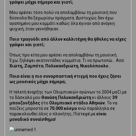
γράψει μέχρι σήμερα και γιατί;
Μου αρέσει τόσο πολύ να απολαμβάνω τη μουσική που
δύσκολα θα ξεχωρίσω πράγματα. Δυστυχώς δεν έχω
αγαπημένο μου κομμάτι καθώς όλα έγιναν από ανάγκη
ψυχική, όταν γεννήθηκαν.
Ποιο τραγούδι από άλλον καλλιτέχνη θα ήθελες να είχες
γράψει και γιατί;
Όπως προ είπα μου αρέσει να απολαμβάνω τη μουσική.
Έχω ζηλέψει εκατοντάδες κομμάτια. Τι να πρωτοπώ… Από
Χιώτη,
Ζαμπέτα
,
Πολυκανδριώτη
,
Νικολόπουλο
…
Ποια είναι η πιο συναρπαστική στιγμή που έχεις ζήσει
ως μουσικός μέχρι σήμερα;
Η τελετή έναρξης των Ολυμπιακών αγώνων το 2004 μαζί με
το δάσκαλό μου
Θανάση Πολυκανδριώτη
κι άλλους
39
μπουζουξήδες
στο
Ολυμπιακό στάδιο Αθηνών.
Το να
παίζεις μπροστά σε
70.000 κόσμο
ενώ παράλληλα σε
παρακολουθεί όλος ο πλανήτης, Πίστεψέ με
είναι
μοναδικό συναίσθημα
!