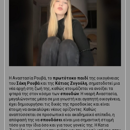
Η Αναστασία Ρουβά, το
πρωτότοκο παιδί
της οικογένειας
του
Σάκη Ρουβά
και της
Κάτιας Ζυγούλη
, σηματοδοτεί μια
νέα αρχή στη ζωή της, καθώς ετοιμάζεται να ανοίξει τα
φτερά της στον κόσμο των
σπουδών
. Η νεαρή Αναστασία,
μεγαλώνοντας μέσα σε μια γνωστή και αγαπητή οικογένεια,
έχει δημιουργήσει τις δικές της προσδοκίες και είναι
έτοιμη να ανακαλύψει νέους ορίζοντες. Καθώς
αναπτύσσεται σε προσωπικό και ακαδημαϊκό επίπεδο, η
απόφασή της να
σπουδάσει
είναι μια σημαντική στιγμή
τόσο για την ίδια όσο και για τους γονείς της. Η Κατια