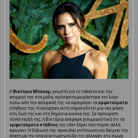
Η
Βικτόρια Μπέκαμ
, γνωστή για το ταλέντο και την
επιρροή της στη μόδα, πρόσφατα μοιράστηκε τον λόγο
πίσω από την απόφασή της να αφαιρέσει τα
εμφυτεύματα
στήθους της. Η απόφαση αυτή σηματοδοτεί μια νέα φάση
στη ζωή της και στη δημόσια εικόνα της. Σε πρόσφατη
συνέντευξή της, η Βικτόρια ανέφερε χιουμοριστικά ότι τα
εμφυτεύματα στήθους
της «δεν ξέρει πού πήγαν, αλλά
έφυγαν». Η δήλωσή της προκαλεί εντύπωση και δείχνει την
άνεση με την οποία αντιμετωπίζει τις αλλαγές στο σώμα